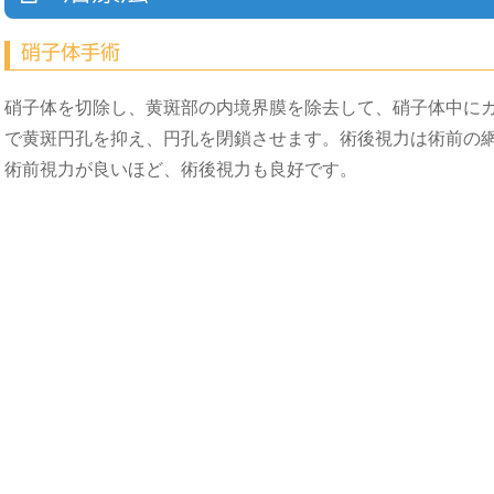
硝子体手術
硝子体を切除し、黄斑部の内境界膜を除去して、硝子体中に
で黄斑円孔を抑え、円孔を閉鎖させます。術後視力は術前の
術前視力が良いほど、術後視力も良好です。