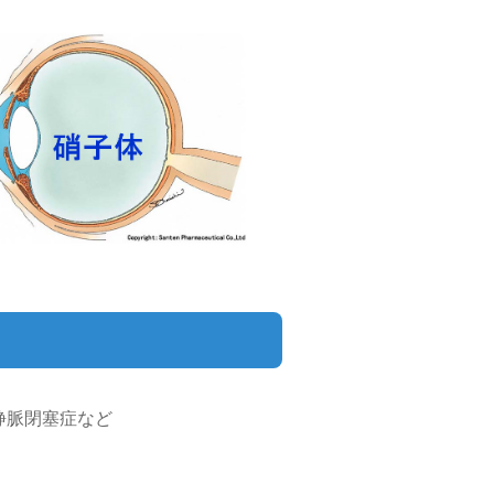
静脈閉塞症など