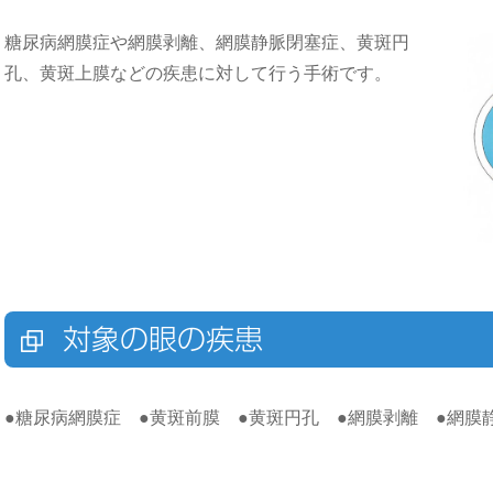
糖尿病網膜症や網膜剥離、網膜静脈閉塞症、黄斑円
孔、黄斑上膜などの疾患に対して行う手術です。
対象の眼の疾患
●糖尿病網膜症 ●黄斑前膜 ●黄斑円孔 ●網膜剥離 ●網膜